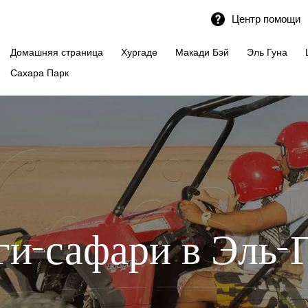
Центр помощи
Домашняя страница
Хургаде
Макади Бэй
Эль Гуна
Сахара Парк
ги-сафари в Эль-