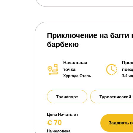
Приключение на багги 
барбекю
Начальная
Прод
точка
поез
Хургада Отель
3-4 ч
Транспорт
Туристический 
Цена Начать от
€ 70
Задавать 
На человека