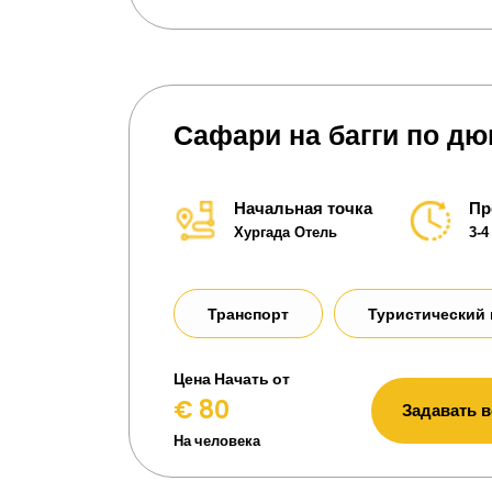
Сафари на багги по дю
Начальная точка
Пр
Хургада Отель
3-4
Транспорт
Туристический 
Цена Начать от
€ 80
Задавать 
На человека