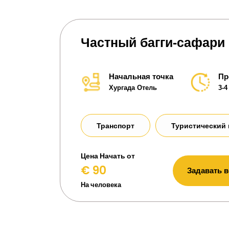
Частный багги-сафари
Начальная точка
Пр
Хургада Отель
3-4
Транспорт
Туристический 
Цена Начать от
€ 90
Задавать 
На человека