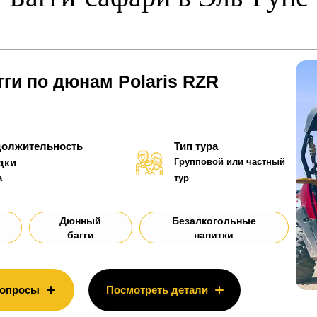
гги по дюнам Polaris RZR
олжительность
Тип тура
дки
Групповой или частный
а
тур
Дюнный
Безалкогольные
багги
напитки
вопросы
Посмотреть детали