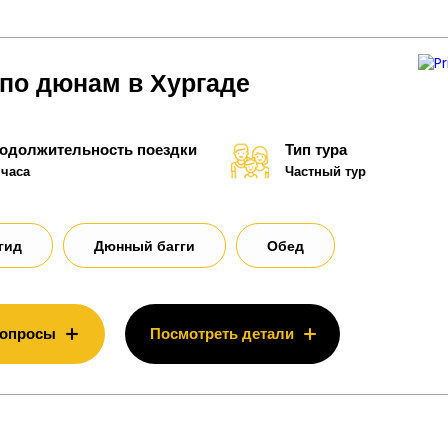
 по дюнам в Хургаде
одолжительность поездки
Тип тура
 часа
Частный тур
гид
Дюнный багги
Обед
вопросы
Посмотреть детали