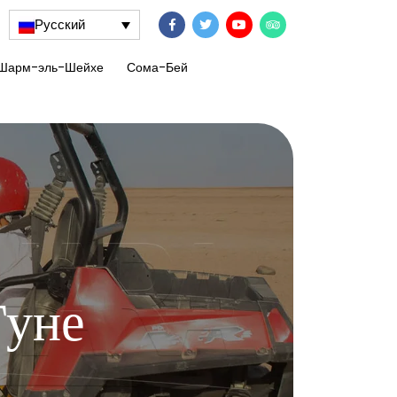
Русский
Шарм-эль-Шейхе
Сома-Бей
Гуне