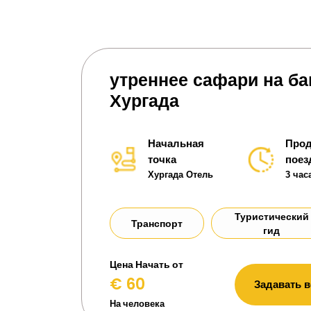
утреннее сафари на ба
Хургада
Начальная
Прод
точка
поез
Хургада Отель
3 час
Туристический
Транспорт
гид
Цена Начать от
€ 60
Задавать 
На человека