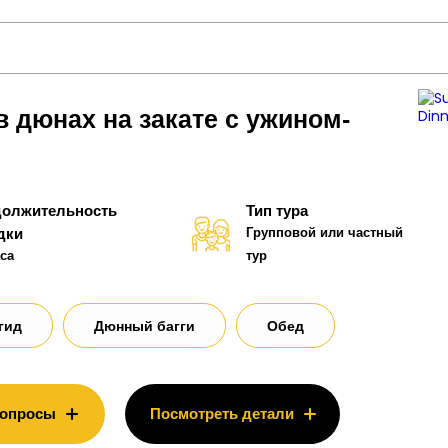
в дюнах на закате с ужином-
олжительность
Тип тура
дки
Групповой или частный
аса
тур
гид
Дюнный багги
Обед
вопросы
Посмотреть детали