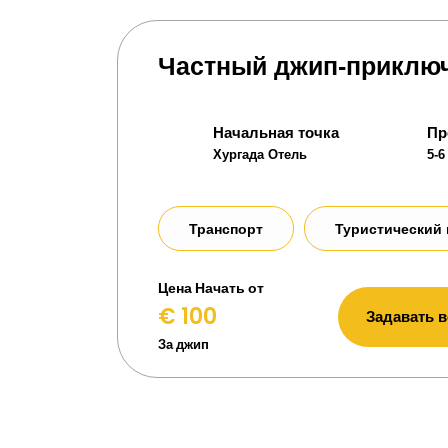
Частный джип-приключ
Начальная точка
Пр
Хургада Отель
5-6
Транспорт
Туристический 
Цена Начать от
€ 100
Задавать 
За джип