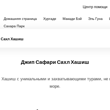
Центр помощи
Домашняя страница
Хургаде
Макади Бэй
Эль Гуна
Сахара Парк
 Сафари Сахл 
 Сахл Хашиш
Джип Сафари Сахл Хашиш
 Хашиш с уникальными и захватывающими турами, не п
море.