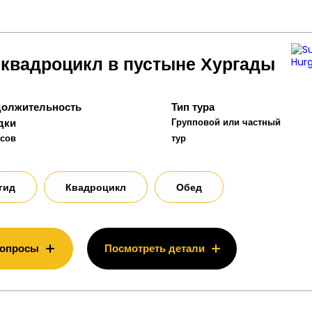
 квадроцикл в пустыне Хургады
олжительность
Тип тура
дки
Групповой или частный
асов
тур
гид
Квадроцикл
Обед
вопросы
Посмотреть детали