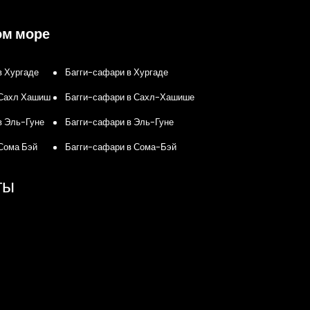
ом море
в Хургаде
Багги-сафари в Хургаде
 Сахл Хашиш
Багги-сафари в Сахл-Хашише
в Эль-Гуне
Багги-сафари в Эль-Гуне
Сома Бэй
Багги-сафари в Сома-Бэй
ты