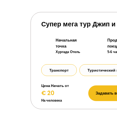
Супер мега тур Джип и
Начальная
Прод
точка
поез
Хургада Отель
5-6 ч
Транспорт
Туристический 
Цена Начать от
€ 20
Задавать 
На человека