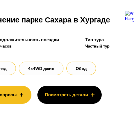
ение парке Сахара в Хургаде
одолжительность поездки
Тип тура
 часов
Частный тур
гид
4x4WD джип
Обед
вопросы
Посмотреть детали