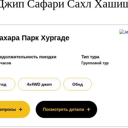
Джип Сафари Сахл Хаши
ахара Парк Хургаде
одолжительность поездки
Тип тура
 часов
Групповой тур
гид
4x4WD джип
Обед
вопросы
Посмотреть детали