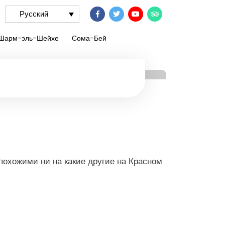
Русский
Шарм-эль-Шейхе
Сома-Бей
Хашиш
охожими ни на какие другие на Красном