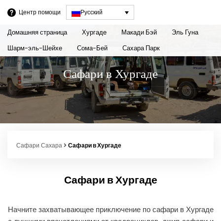
Центр помощи
Русский
Домашняя страница
Хургаде
Макади Бэй
Эль Гуна
Шарм-эль-Шейхе
Сома-Бей
Сахара Парк
Сафари в Хургаде
Сафари Сахара
Сафари в Хургаде
Сафари в Хургаде
Начните захватывающее приключение по сафари в Хургаде